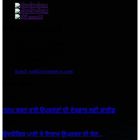
ਸਾਡੇ ਨਾਲ ਸੰਪਰਕ ਕਰੋ
ਪਤਾ: No.13129 Yingqian St.Weifang, Shandong, China.
ਟੈਲੀਫ਼ੋਨ: +86 536 2221818
ਫੈਕਸ: +86 536 2221919
ਵਟਸਐਪ/ਵੀਚੈਟ:
+86 13356367799
Email: neil@sinotoption.com
ਤਾਜ਼ਾ ਖ਼ਬਰਾਂ
02/07/25
ਨਰਮ ਕਰਨ ਵਾਲੇ ਉਪਕਰਣਾਂ ਦੀ ਦੇਖਭਾਲ ਲਈ ਗਾਈਡ
18/06/25
ਉਦਯੋਗਿਕ ਪਾਣੀ ਦੇ ਇਲਾਜ ਉਪਕਰਣ ਦੀ ਚੋਣ...