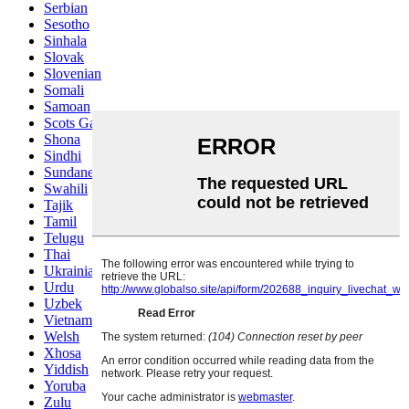
Serbian
Sesotho
Sinhala
Slovak
Slovenian
Somali
Samoan
Scots Gaelic
Shona
Sindhi
Sundanese
Swahili
Tajik
Tamil
Telugu
Thai
Ukrainian
Urdu
Uzbek
Vietnamese
Welsh
Xhosa
Yiddish
Yoruba
Zulu