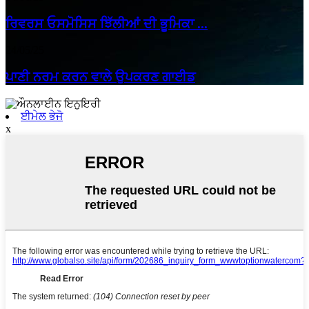
ਰਿਵਰਸ ਓਸਮੋਸਿਸ ਝਿੱਲੀਆਂ ਦੀ ਭੂਮਿਕਾ ...
24/05/25
ਪਾਣੀ ਨਰਮ ਕਰਨ ਵਾਲੇ ਉਪਕਰਣ ਗਾਈਡ
ਈਮੇਲ ਭੇਜੋ
x