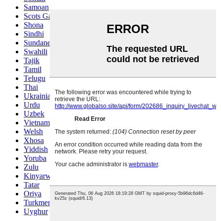
Samoan
Scots Gaelic
Shona
Sindhi
Sundanese
Swahili
Tajik
Tamil
Telugu
Thai
Ukrainian
Urdu
Uzbek
Vietnamese
Welsh
Xhosa
Yiddish
Yoruba
Zulu
Kinyarwanda
Tatar
Oriya
Turkmen
Uyghur