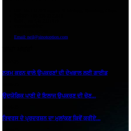
ਪਤਾ: No.13129 Yingqian St.Weifang, Shandong, China.
ਟੈਲੀਫ਼ੋਨ: +86 536 2221818
ਫੈਕਸ: +86 536 2221919
ਵਟਸਐਪ/ਵੀਚੈਟ:
+86 13356367799
Email: neil@sinotoption.com
ਤਾਜ਼ਾ ਖ਼ਬਰਾਂ
02/07/25
ਨਰਮ ਕਰਨ ਵਾਲੇ ਉਪਕਰਣਾਂ ਦੀ ਦੇਖਭਾਲ ਲਈ ਗਾਈਡ
18/06/25
ਉਦਯੋਗਿਕ ਪਾਣੀ ਦੇ ਇਲਾਜ ਉਪਕਰਣ ਦੀ ਚੋਣ...
07/06/25
ਰਿਵਰਸ ਦੇ ਪ੍ਰਦਰਸ਼ਨ ਦਾ ਮੁਲਾਂਕਣ ਕਿਵੇਂ ਕਰੀਏ...
04/06/25