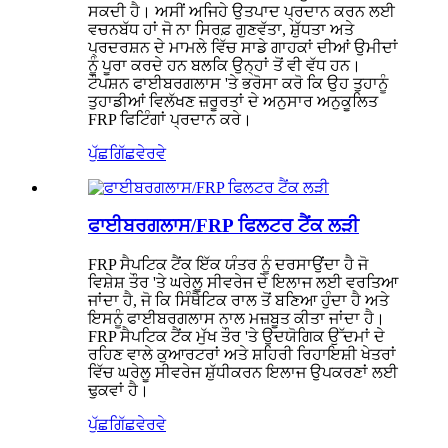
ਸਕਦੀ ਹੈ। ਅਸੀਂ ਅਜਿਹੇ ਉਤਪਾਦ ਪ੍ਰਦਾਨ ਕਰਨ ਲਈ
ਵਚਨਬੱਧ ਹਾਂ ਜੋ ਨਾ ਸਿਰਫ਼ ਗੁਣਵੱਤਾ, ਸ਼ੁੱਧਤਾ ਅਤੇ
ਪ੍ਰਦਰਸ਼ਨ ਦੇ ਮਾਮਲੇ ਵਿੱਚ ਸਾਡੇ ਗਾਹਕਾਂ ਦੀਆਂ ਉਮੀਦਾਂ
ਨੂੰ ਪੂਰਾ ਕਰਦੇ ਹਨ ਬਲਕਿ ਉਨ੍ਹਾਂ ਤੋਂ ਵੀ ਵੱਧ ਹਨ।
ਟੌਪਸ਼ਨ ਫਾਈਬਰਗਲਾਸ 'ਤੇ ਭਰੋਸਾ ਕਰੋ ਕਿ ਉਹ ਤੁਹਾਨੂੰ
ਤੁਹਾਡੀਆਂ ਵਿਲੱਖਣ ਜ਼ਰੂਰਤਾਂ ਦੇ ਅਨੁਸਾਰ ਅਨੁਕੂਲਿਤ
FRP ਫਿਟਿੰਗਾਂ ਪ੍ਰਦਾਨ ਕਰੇ।
ਪੁੱਛਗਿੱਛ
ਵੇਰਵੇ
ਫਾਈਬਰਗਲਾਸ/FRP ਫਿਲਟਰ ਟੈਂਕ ਲੜੀ
FRP ਸੈਪਟਿਕ ਟੈਂਕ ਇੱਕ ਯੰਤਰ ਨੂੰ ਦਰਸਾਉਂਦਾ ਹੈ ਜੋ
ਵਿਸ਼ੇਸ਼ ਤੌਰ 'ਤੇ ਘਰੇਲੂ ਸੀਵਰੇਜ ਦੇ ਇਲਾਜ ਲਈ ਵਰਤਿਆ
ਜਾਂਦਾ ਹੈ, ਜੋ ਕਿ ਸਿੰਥੈਟਿਕ ਰਾਲ ਤੋਂ ਬਣਿਆ ਹੁੰਦਾ ਹੈ ਅਤੇ
ਇਸਨੂੰ ਫਾਈਬਰਗਲਾਸ ਨਾਲ ਮਜ਼ਬੂਤ ​​ਕੀਤਾ ਜਾਂਦਾ ਹੈ।
FRP ਸੈਪਟਿਕ ਟੈਂਕ ਮੁੱਖ ਤੌਰ 'ਤੇ ਉਦਯੋਗਿਕ ਉੱਦਮਾਂ ਦੇ
ਰਹਿਣ ਵਾਲੇ ਕੁਆਰਟਰਾਂ ਅਤੇ ਸ਼ਹਿਰੀ ਰਿਹਾਇਸ਼ੀ ਖੇਤਰਾਂ
ਵਿੱਚ ਘਰੇਲੂ ਸੀਵਰੇਜ ਸ਼ੁੱਧੀਕਰਨ ਇਲਾਜ ਉਪਕਰਣਾਂ ਲਈ
ਢੁਕਵਾਂ ਹੈ।
ਪੁੱਛਗਿੱਛ
ਵੇਰਵੇ