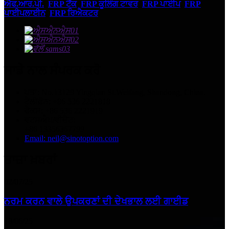
ਐਫ.ਆਰ.ਪੀ.
,
FRP ਟੈਂਕ
,
FRP ਕੂਲਿੰਗ ਟਾਵਰ
,
FRP ਪਾਈਪ
,
FRP
ਪਾਈਪਲਾਈਨ
,
FRP ਰਿਐਕਟਰ
,
ਸਾਡੇ ਨਾਲ ਸੰਪਰਕ ਕਰੋ
ਪਤਾ: No.13129 Yingqian St.Weifang, Shandong, China.
ਟੈਲੀਫ਼ੋਨ: +86 536 2221818
ਫੈਕਸ: +86 536 2221919
ਵਟਸਐਪ/ਵੀਚੈਟ:
+86 13356367799
Email: neil@sinotoption.com
ਤਾਜ਼ਾ ਖ਼ਬਰਾਂ
02/07/25
ਨਰਮ ਕਰਨ ਵਾਲੇ ਉਪਕਰਣਾਂ ਦੀ ਦੇਖਭਾਲ ਲਈ ਗਾਈਡ
18/06/25