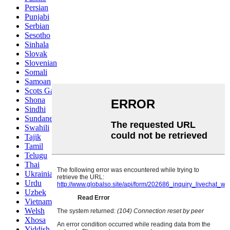
Persian
Punjabi
Serbian
Sesotho
Sinhala
Slovak
Slovenian
Somali
Samoan
Scots Gaelic
Shona
Sindhi
Sundanese
Swahili
Tajik
Tamil
Telugu
Thai
Ukrainian
Urdu
Uzbek
Vietnamese
Welsh
Xhosa
Yiddish